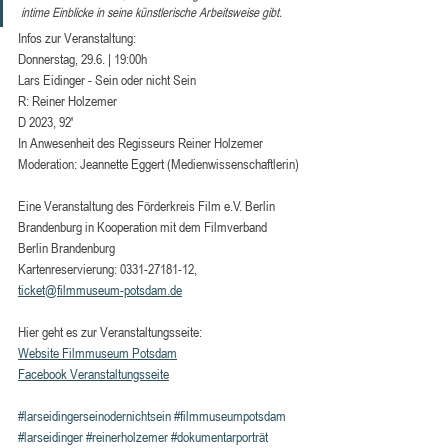
intime Einblicke in seine künstlerische Arbeitsweise gibt.
Infos zur Veranstaltung: 
Donnerstag, 29.6. | 19:00h
Lars Eidinger - Sein oder nicht Sein
R: Reiner Holzemer
D 2023, 92′
In Anwesenheit des Regisseurs Reiner Holzemer
Moderation: Jeannette Eggert (Medienwissenschaftlerin)
Eine Veranstaltung des Förderkreis Film e.V. Berlin 
Brandenburg in Kooperation mit dem Filmverband 
Berlin Brandenburg
Kartenreservierung: 0331-27181-12, 
ticket@filmmuseum-potsdam.de
Hier geht es zur Veranstaltungsseite:
Website Filmmuseum Potsdam
Facebook Veranstaltungsseite
#larseidingerseinodernichtsein
#filmmuseumpotsdam
#larseidinger
#reinerholzemer
#dokumentarporträt