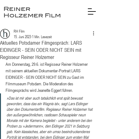
Reiner
Holzemer Film
RH Film
15. Juni 2023
1 Min. Lesezeit
Aktuelles Potsdamer Filmgespräch: LARS
EIDINGER - SEIN ODER NICHT SEIN mit
Regisseur Reiner Holzemer
Am Donnerstag, 29.6. ist Regisseur Reiner Holzemer 
mit seinem aktuellen Dokumentar-Portrait LARS 
EIDINGER - SEIN ODER NICHT SEIN zu Gast im 
Filmmuseum Potsdam. Die Moderation des 
Filmgesprächs wird Jeanette Eggert führen.
»Das ist mir aber auch tatsächlich erst spät bewusst 
geworden, dass das ein Wagnis ist«, sagt Lars Eidinger 
über den Dokumentarfilm. Regisseur Reiner Holzemer hat 
den außergewöhnlichen, rastlosen Schauspieler neun 
Monate mit der Kamera begleitet - unter anderem bei den 
Proben zu »Jedermann«, den Eidinger 2021 in Salzburg 
gab. Kein klassisches, aber ein umso beeindruckenderes 
Porträt ist entstanden, bei dem Eidinger zum ersten Mal 