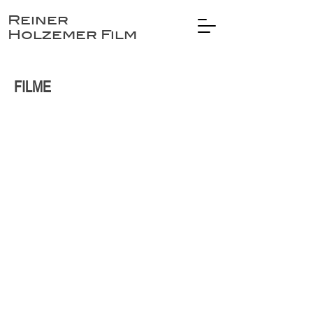
Reiner
Holzemer Film
FILME
LEICA – EIN JAHRHUNDERT IN BILDERN
demnächst
verfügbar