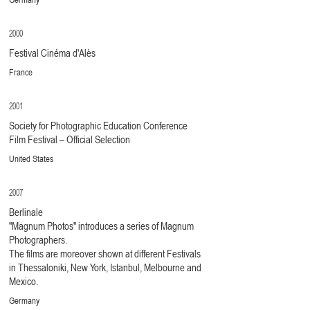
2000
Festival Cinéma d'Alès
France
2001
Society for Photographic Education Conference
Film Festival – Official Selection
United States
2007
Berlinale
"Magnum Photos" introduces a series of Magnum
Photographers.
The films are moreover shown at different Festivals
in Thessaloniki, New York, Istanbul, Melbourne and
Mexico.
Germany