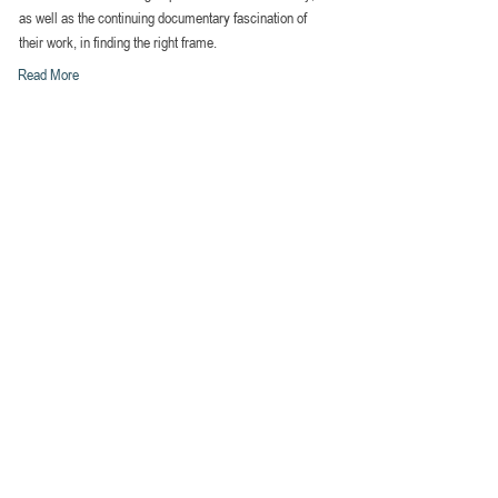
as well as the continuing documentary fascination of
their work, in finding the right frame.
Read More
Berlinale.de
Magnum Photos
The changing of a Myth
Read More
Artechock
Magnum Photos – The changing of a Myth