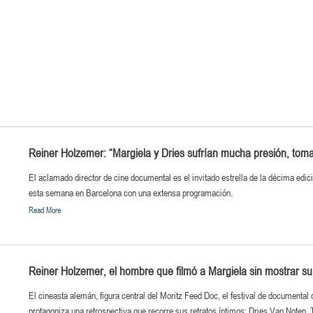
Reiner Holzemer: “Margiela y Dries sufrían mucha presión, toma
El aclamado director de cine documental es el invitado estrella de la décima edic
esta semana en Barcelona con una extensa programación.
Read More
Reiner Holzemer, el hombre que filmó a Margiela sin mostrar su 
El cineasta alemán, figura central del Moritz Feed Doc, el festival de documenta
protagoniza una retrospectiva que recorre sus retratos íntimos: Dries Van Noten