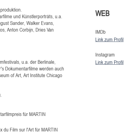
produktion.
WEB
filme und Künstlerporträts, u.a.
August Sander, Walker Evans,
tos, Anton
Corbijn,
Dries Van
IMDb
Link zum Profil
Instagram
festivals, u.a. der Berlinale,
Link zum Profil
's Dokumentarfilme werden auch
um of Art, Art Institute Chicago
.
arfilmpreis für MARTIN
x du Film sur l'Art für MARTIN