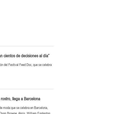
n cientos de decisiones al día”
ión del Festival Feed Doc, que se celebra
rostro, llega a Barcelona
l de moda que se celebra en Barcelona,
, Thom Browne, Akris, William Eggleston,