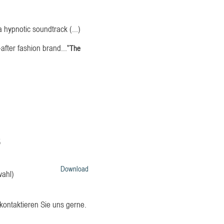
a hypnotic soundtrack (...)
after fashion brand..."
The
S
Download
wahl)
kontaktieren Sie uns
gerne.