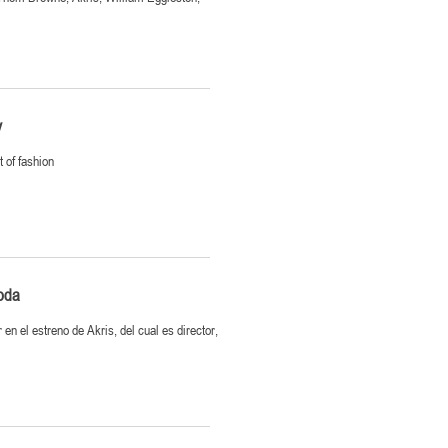
y
t of fashion
moda
n el estreno de Akris, del cual es director,