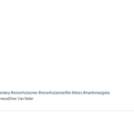
entary
#reinerholzemer
#reinerholzemerfilm
#dries
#martinmargiela
resse
Dries Van Noten