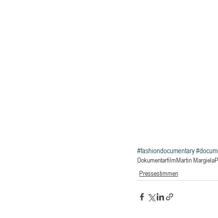
#fashiondocumentary
#docum
Dokumentarfilm
Martin Margiela
P
Pressestimmen