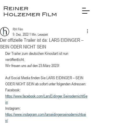
Reiner
Holzemer Film
RH Film
9. Dez. 2022
1 Min. Lesezeit
Der offizielle Trailer ist da: LARS EIDINGER –
SEIN ODER NICHT SEIN
Der Trailer zum deutschen Kinostart ist nun 
veröffentlicht.
Wir freuen uns auf den 23.März 2023!
Auf Social Media finden Sie LARS EIDINGER – SEIN 
ODER NICHT SEIN ab sofort unter folgenden Adressen: 
Facebook: 
https://www.facebook.com/LarsEidinger.SeinodernichtSe
in
Instagram: 
https://www.instagram.com/larseidingerseinodernichtsei
n/