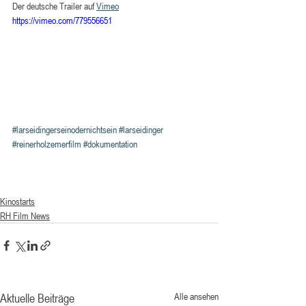
Der deutsche Trailer auf 
Vimeo
https://vimeo.com/779556651
#larseidingerseinodernichtsein
#larseidinger
#reinerholzemerfilm
#dokumentation
Kinostarts
RH Film News
Aktuelle Beiträge
Alle ansehen