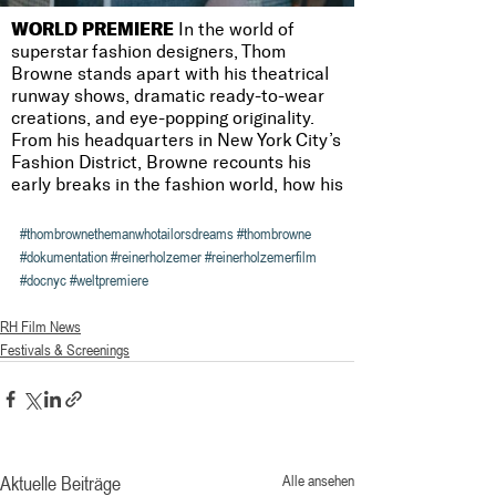
#thombrownethemanwhotailorsdreams
#thombrowne
#dokumentation
#reinerholzemer
#reinerholzemerfilm
#docnyc
#weltpremiere
RH Film News
Festivals & Screenings
Aktuelle Beiträge
Alle ansehen