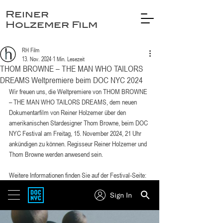
Reiner
Holzemer Film
RH Film
13. Nov. 2024
1 Min. Lesezeit
THOM BROWNE – THE MAN WHO TAILORS
DREAMS Weltpremiere beim DOC NYC 2024
Wir freuen uns, die Weltpremiere von THOM BROWNE 
– THE MAN WHO TAILORS DREAMS, dem neuen 
Dokumentarfilm von Reiner Holzemer über den 
amerikanischen Stardesigner Thom Browne, beim DOC 
NYC Festival am Freitag, 15. November 2024, 21 Uhr 
ankündigen zu können. Regisseur Reiner Holzemer und 
Thom Browne werden anwesend sein.
Weitere Informationen finden Sie auf der Festival-Seite: