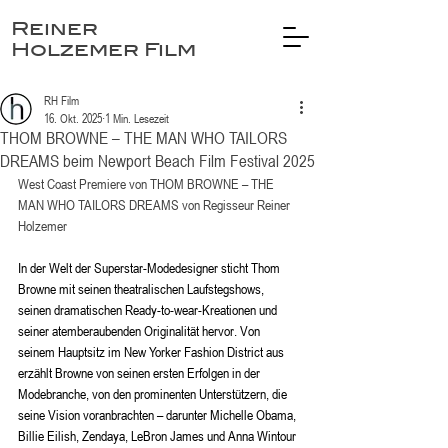
Reiner
Holzemer Film
RH Film
16. Okt. 2025
1 Min. Lesezeit
THOM BROWNE – THE MAN WHO TAILORS
DREAMS beim Newport Beach Film Festival 2025
West Coast Premiere von THOM BROWNE – THE 
MAN WHO TAILORS DREAMS von Regisseur Reiner 
Holzemer
In der Welt der Superstar-Modedesigner sticht Thom 
Browne mit seinen theatralischen Laufstegshows, 
seinen dramatischen Ready-to-wear-Kreationen und 
seiner atemberaubenden Originalität hervor. Von 
seinem Hauptsitz im New Yorker Fashion District aus 
erzählt Browne von seinen ersten Erfolgen in der 
Modebranche, von den prominenten Unterstützern, die 
seine Vision voranbrachten – darunter Michelle Obama, 
Billie Eilish, Zendaya, LeBron James und Anna Wintour 