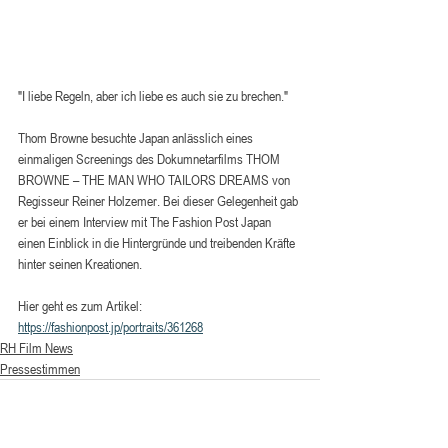
"I liebe Regeln, aber ich liebe es auch sie zu brechen." 
Thom Browne besuchte Japan anlässlich eines 
einmaligen Screenings des Dokumnetarfilms THOM 
BROWNE – THE MAN WHO TAILORS DREAMS von 
Regisseur Reiner Holzemer. Bei dieser Gelegenheit gab 
er bei einem Interview mit The Fashion Post Japan 
einen Einblick in die Hintergründe und treibenden Kräfte 
hinter seinen Kreationen. 
Hier geht es zum Artikel:
https://fashionpost.jp/portraits/361268
RH Film News
Pressestimmen