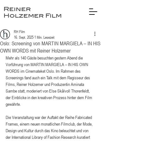
Reiner
Holzemer Film
RH Film
16. Sept. 2025
1 Min. Lesezeit
Oslo: Screening von MARTIN MARGIELA – IN HIS
OWN WORDS mit Reiner Holzemer
Mehr als 140 Gäste besuchten gestern Abend die 
Vorführung von MARTIN MARGIELA – IN HIS OWN 
WORDS im Cinemateket Oslo. Im Rahmen des 
Screenings fand auch ein Talk mit dem Regisseur des 
Films, Reiner Holzemer und Produzentin Aminata 
Sambe statt, moderiert von Else Skålvoll Thorenfeldt, 
der Einblicke in den kreativen Prozess hinter dem Film 
gewährte.
Die Veranstaltung war der Auftakt der Reihe Fabricated 
Frames, einem neuen monatlichen Filmclub, der Mode, 
Design und Kultur durch das Kino beleuchtet und von 
der International Library of Fashion Research kuratiert 