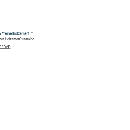
n
#reinerholzemerfilm
ner Holzemer
Streaming
V / DVD