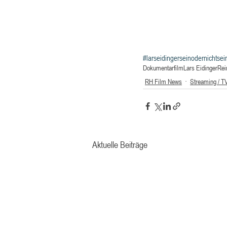
#larseidingerseinodernichtsei
Dokumentarfilm
Lars Eidinger
Rei
RH Film News
Streaming / T
Aktuelle Beiträge