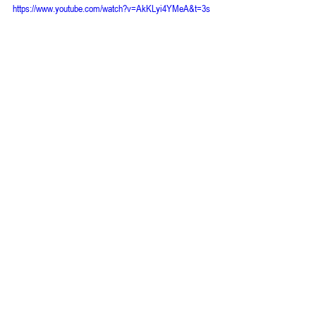
https://www.youtube.com/watch?v=AkKLyi4YMeA&t=3s
#larseidingerseinodernichtsein
#larseidinger
#reinerholzemerfilm
RH Film News
Festivals & Screenings
Aktuelle Beiträge
Alle ansehen