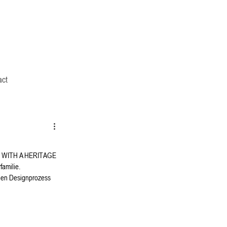
act
ON WITH A HERITAGE 
familie.
 den Designprozess 