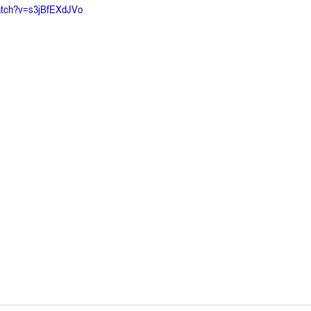
atch?v=s3jBfEXdJVo