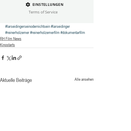
#larseidingerseinodernichtsein
#larseidinger
#reinerholzemer
#reinerholzemerfilm
#dokumentarfilm
RH Film News
Kinostarts
Aktuelle Beiträge
Alle ansehen