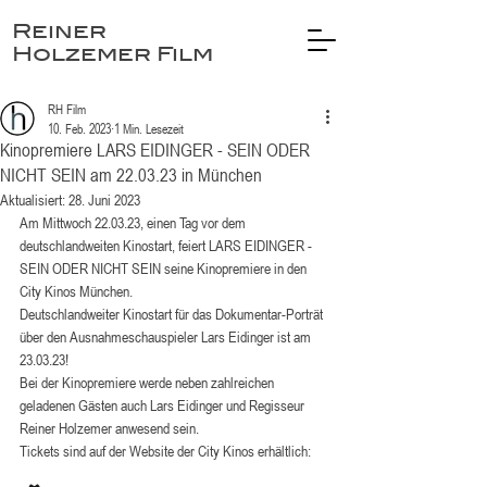
Reiner
Holzemer Film
RH Film
10. Feb. 2023
1 Min. Lesezeit
Kinopremiere LARS EIDINGER - SEIN ODER
NICHT SEIN am 22.03.23 in München
Aktualisiert:
28. Juni 2023
Am Mittwoch 22.03.23, einen Tag vor dem 
deutschlandweiten Kinostart, feiert LARS EIDINGER - 
SEIN ODER NICHT SEIN seine Kinopremiere in den 
City Kinos München. 
Deutschlandweiter Kinostart für das Dokumentar-Porträt 
über den Ausnahmeschauspieler Lars Eidinger ist am 
23.03.23!
Bei der Kinopremiere werde neben zahlreichen 
geladenen Gästen auch Lars Eidinger und Regisseur 
Reiner Holzemer anwesend sein. 
Tickets sind auf der Website der City Kinos erhältlich: