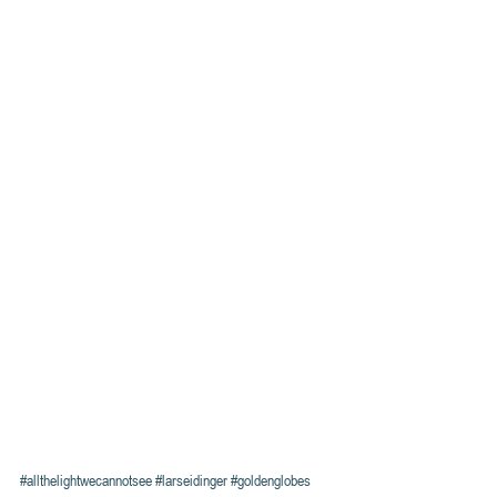
#allthelightwecannotsee
#larseidinger
#goldenglobes