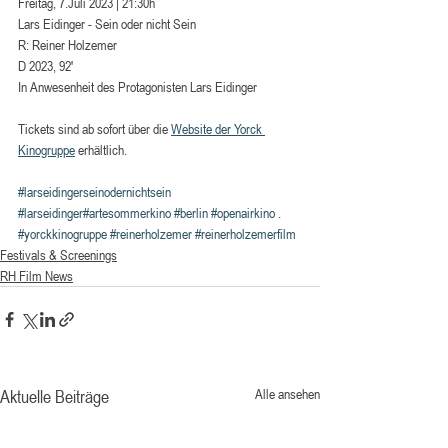
Freitag, 7.Juli 2023 | 21:30h
Lars Eidinger - Sein oder nicht Sein
R: Reiner Holzemer
D 2023, 92′
In Anwesenheit des Protagonisten Lars Eidinger
Tickets sind ab sofort über die 
Website der Yorck 
Kinogruppe
 erhältlich.
#larseidingerseinodernichtsein
#larseidinger
#artesommerkino
#berlin
#openairkino
 . 
#yorckkinogruppe
#reinerholzemer
#reinerholzemerfilm
Festivals & Screenings
RH Film News
Aktuelle Beiträge
Alle ansehen