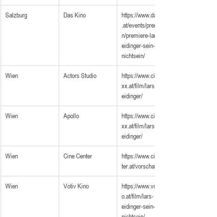
Salzburg
Das Kino
https://www.daskino
.at/events/premiere
n/premiere-lars-
eidinger-sein-oder-
nichtsein/
Wien
Actors Studio
https://www.cineple
xx.at/film/lars-
eidinger/
Wien
Apollo
https://www.cineple
xx.at/film/lars-
eidinger/
Wien
Cine Center
https://www.cinecen
ter.at/vorschau
Wien
Votiv Kino
https://www.votivkin
o.at/film/lars-
eidinger-sein-oder-
nichtsein/