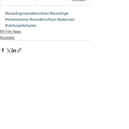
#larseidingerseinodernichtsein
#larseidinger
#reinerholzemer
#seinodernichtsein
#jedermann
#salzburgerfestspiele
RH Film News
Kinostarts
Aktuelle Beiträge
Alle ansehen