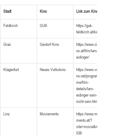
Stadt
Kino
Link zum Kino
Feldkirch
GUK
​https://guk-
feldkirch.at/kino/
Graz
Geidorf Kino
https://www.cineple
xx.at/film/lars-
eidinger/
Klagenfurt
Neues Volkskino
https://www.volkski
no.net/programm/fil
me/film-
details/lars-
eidinger-sein-oder-
nicht-sein.html
Linz
Moviemento
https://www.movie
mento.at/?
site=movie&mId=7
038